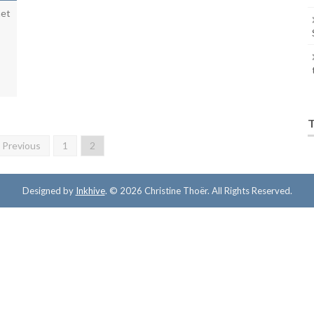
net
T
 Previous
1
2
Designed by
Inkhive
.
© 2026 Christine Thoër. All Rights Reserved.