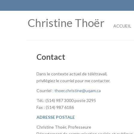
Skip
to
content
Christine Thoër
ACCUEIL
Contact
Dans le contexte actuel de télétravail,
privilégiez le courriel pour me contacter.
Courriel :
thoer.christine@uqam.ca
Tél.: (514) 987 3000 poste 3295
Fax : (514) 987 6186
ADRESSE POSTALE
Christine Thoër, Professeure
Département de communication sociale et publique