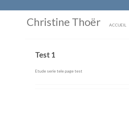
Skip
to
content
Christine Thoër
ACCUEIL
Test 1
Etude serie tele page test