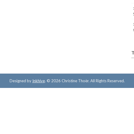
T
Designed by
Inkhive
.
© 2026 Christine Thoër. All Rights Reserved.